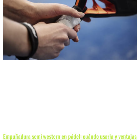
Empuñadura semi western en pádel: cuándo usarla y ventajas