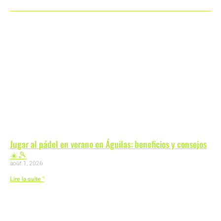
Jugar al pádel en verano en Águilas: beneficios y consejos
☀️🎾
août 1, 2026
Lire la suite "