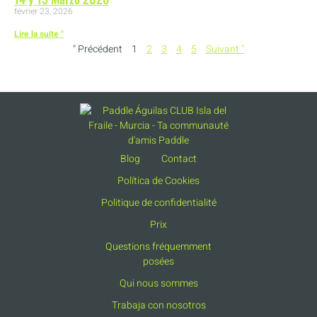
février 23, 2026
Lire la suite "
" Précédent
1
2
3
4
5
Suivant "
Blog
Contact
Política de Cookies
Politique de confidentialité
Prix
Questions fréquemment
posées
Qui nous sommes
Trabaja con nosotros