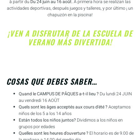
à partir du
Du 24 juin au 16 août.
A primera hora se realizan las
actividades deportivas, después juegos y talleres, y por último ¡ un
chapuzón en la piscina!
¡VEN A DISFRUTAR DE LA ESCUELA DE
VERANO MÁS DIVERTIDA!
COSAS QUE DEBES SABER…
Quand le CAMPUS DE PÂQUES a-t-il lieu ?
Du lundi 24 JUIN
au vendredi 16 AOÛT
Quels sont les âges acceptés aux cours d'été ?
Aceptamos
niños de los 5 a los 14 años
Están todos los niños juntos?
Dividimos a los niños en
grupos por edades
Quelles sont les heures d'ouverture ?
El horario es de 9.00 de
la mañana a 14.00 del medio día