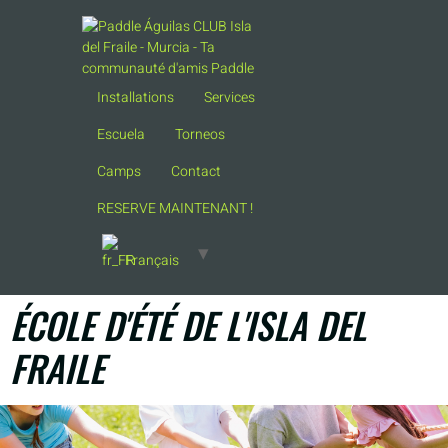
Installations
Services
Escuela
Torneos
Camps
Contact
RESERVE MAINTENANT !
Français
ÉCOLE D'ÉTÉ DE L'ISLA DEL
FRAILE