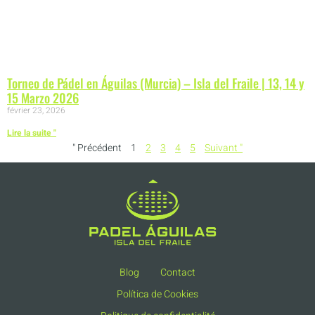
Torneo de Pádel en Águilas (Murcia) – Isla del Fraile | 13, 14 y
15 Marzo 2026
février 23, 2026
Lire la suite "
" Précédent
1
2
3
4
5
Suivant "
Blog
Contact
Política de Cookies