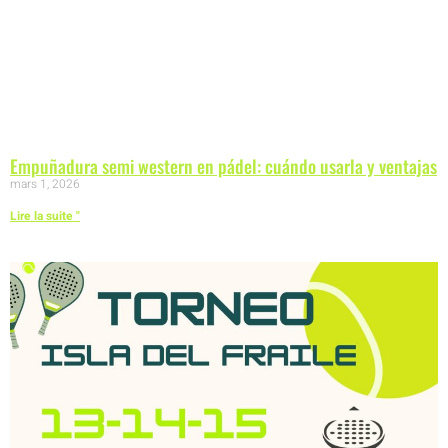
Empuñadura semi western en pádel: cuándo usarla y ventajas
mars 1, 2026
Lire la suite "