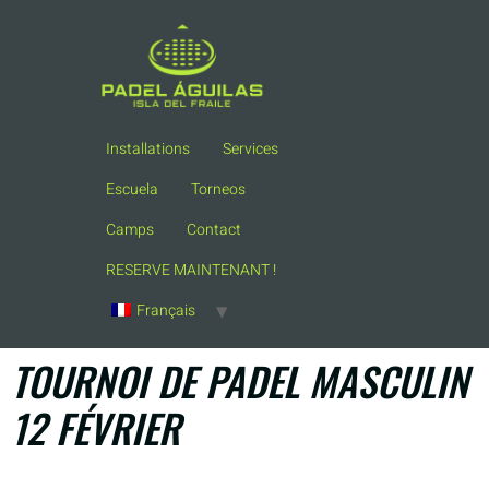
Installations
Services
Escuela
Torneos
Camps
Contact
RESERVE MAINTENANT !
Français
TOURNOI DE PADEL MASCULIN
12 FÉVRIER