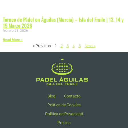
Torneo de Pádel en Águilas (Murcia) – Isla del Fraile | 13, 14 y
15 Marzo 2026
febrero 23, 2026
Read More »
« Previous
1
2
3
4
5
Next »
Blog
Contacto
Política de Cookies
Política de Privacidad
Precios