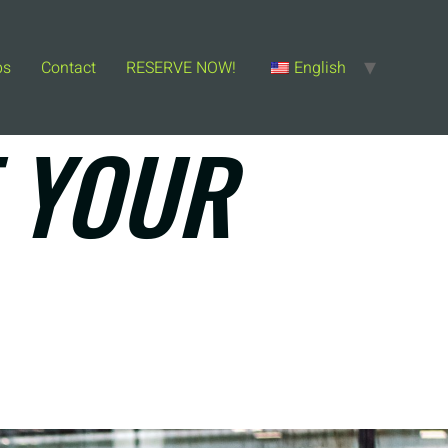
ps
Contact
RESERVE NOW!
English
E YOUR