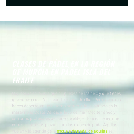
CLASES DE PÁDEL EN LA REGIÓN
DE MURCIA EN PÁDEL ISLA DEL
FRAILE
Hay cosas en la vida que no puedes pensártelo y que tienes
que hacer si o sí. Y el deporte es una de ellas. Pero si encima
haces deporte, en un entorno natural e ideal situado en la
maravillosa Costa Cálida, al lado del mar Mediterráneo y
con unos
profesores de pádel de élite
, entonces tienes que
correr, porque las plazas para
las clases de pádel Águilas
vuelan y la agenda de la
escuela de pádel de águilas
se