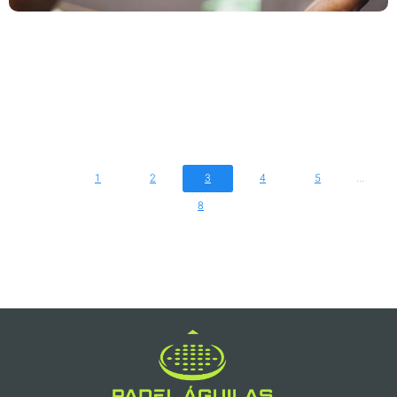
CONSEJOS PARA MANTENER TU PALA DE
PÁDEL EN PERFECTO ESTADO: LA CLAVE PARA
UN JUEGO ÓPTIMO
II OPEN COMMUNITY ISLA DEL FRAILE
¡COMPRA TU BONO Y DESBLOQUEA UN
REGALO!
...
1
2
3
4
5
8