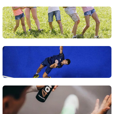
ESCUELA DE VERANO ISLA DEL FRAILE
DOMINANDO EL ARTE DEL SMASH EN PÁDEL:
CLAVES PARA UN GOLPE GANADOR
OVERGRIPS RESISTENTES AL SUDOR Y
SPRAYS ANTI SUDOR: LLEVA TU JUEGO DE
PÁDEL AL SIGUIENTE NIVEL