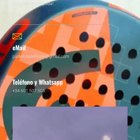
completa en seguida!
eMail
padelisladelfraile@gmail.com
Teléfono y Whatsapp
+34 601 507 505